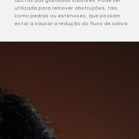
ductos das glândulas salivares. Pode ser
utilizada para remover obstruções, tais
como pedras ou estenoses, que possam
estar a causar a redução do fluxo de saliva.