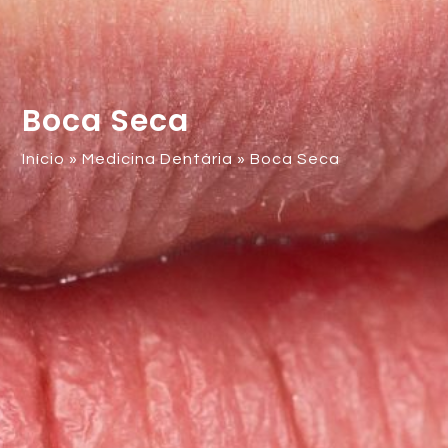
Boca Seca
Início
»
Medicina Dentária
»
Boca Seca