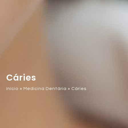
Cáries
Início
»
Medicina Dentária
»
Cáries