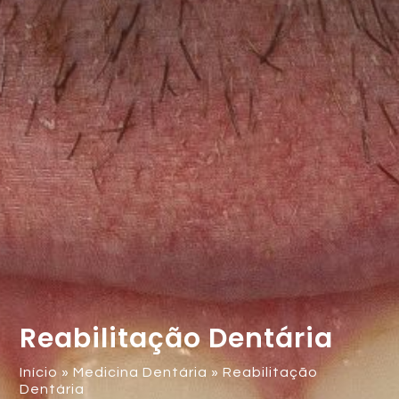
Reabilitação Dentária
Início
»
Medicina Dentária
»
Reabilitação
Dentária