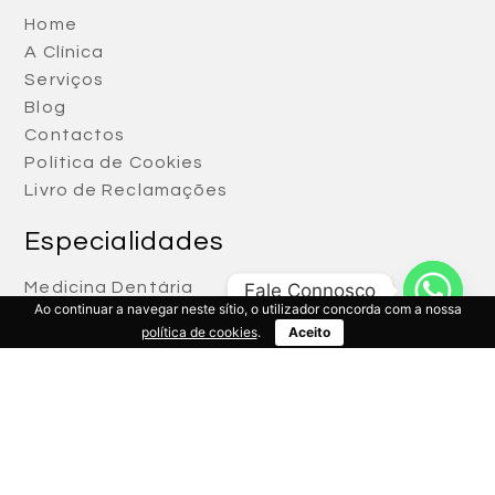
Home
A Clínica
Serviços
Blog
Contactos
Política de Cookies
Livro de Reclamações
Especialidades
Medicina Dentária
Fale Connosco
Ao continuar a navegar neste sítio, o utilizador concorda com a nossa
Medicina Geral
política de cookies
.
Aceito
Análises e Exames
Contactos
+351 218 499 966
(custo de uma chamada para a rede fixe nacional)