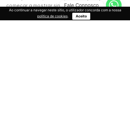
Fale Connosco
começar a mostrar sinais da viagem
Ao continuar a navegar neste sítio, o utilizador concorda com a nossa
política de cookies
.
Aceito
CONTINUAR A LER
Sabe o que é um branqueamento?